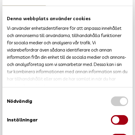
FACEBOOK
LINKEDIN
Denna webbplats använder cookies
NYHETER
Vi använder enhetsidentifierare för att anpassa innehållet
VI SÖKER RÄDDNINGSCHEF
och annonserna till användarna, tillhandahålla funktioner
för sociala medier och analysera vår trafik. Vi
ELDNINGSFÖRBUD
vidarebefordrar även sådana identifierare och annan
information från din enhet till de sociala medier och annons-
BLEKINGE OCH SKÅNE KRAFTSAMLAR FÖR
ATT MINSKA SKADOR VID SKYFALL
och analysföretag som vi samarbetar med. Dessa kan i sin
tur kombinera informationen med annan information som du
VI SÖKER DELTIDSBRANDMÄN TILL MJÄLLBY
har tillhandahållit eller som de har samlat in när du har
använt deras tjänster.
VI SÖKER HELTIDSBRANDMAN
S
VI SÖKER INFORMATIONSSAMORDNARE
Nödvändig
a
m
ÅRSREDOVISNING 2025
t
Inställningar
y
VI SÖKER RÄDDNINGSVÄRN TILL KYRKHULT
c