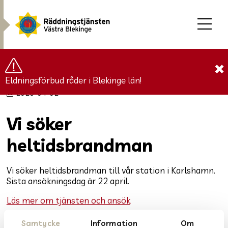
×
Hem
»
Nyheter
»
Vi söker heltidsbrandman
Eldningsförbud råder i Blekinge län!
2026-04-02
Vi söker
heltidsbrandman
Vi söker heltidsbrandman till vår station i Karlshamn.
Sista ansökningsdag är 22 april.
Läs mer om tjänsten och ansök
DELA
DELA
Samtycke
Information
Om
DELA:
PÅ
PÅ