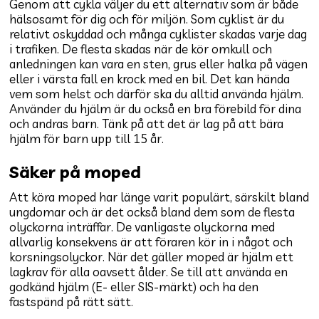
Genom att cykla väljer du ett alternativ som är både
hälsosamt för dig och för miljön. Som cyklist är du
relativt oskyddad och många cyklister skadas varje dag
i trafiken. De flesta skadas när de kör omkull och
anledningen kan vara en sten, grus eller halka på vägen
eller i värsta fall en krock med en bil. Det kan hända
vem som helst och därför ska du alltid använda hjälm.
Använder du hjälm är du också en bra förebild för dina
och andras barn. Tänk på att det är lag på att bära
hjälm för barn upp till 15 år.
Säker på moped
Att köra moped har länge varit populärt, särskilt bland
ungdomar och är det också bland dem som de flesta
olyckorna inträffar. De vanligaste olyckorna med
allvarlig konsekvens är att föraren kör in i något och
korsningsolyckor. När det gäller moped är hjälm ett
lagkrav för alla oavsett ålder. Se till att använda en
godkänd hjälm (E- eller SIS-märkt) och ha den
fastspänd på rätt sätt.