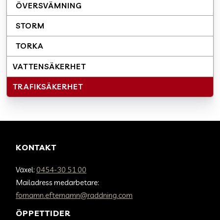
ÖVERSVÄMNING
STORM
TORKA
VATTENSÄKERHET
TRAFIKSÄKERHET
KONTAKT
Växel:
0454-30 51 00
Mailadress medarbetare:
fornamn.efternamn@raddning.com
ÖPPETTIDER