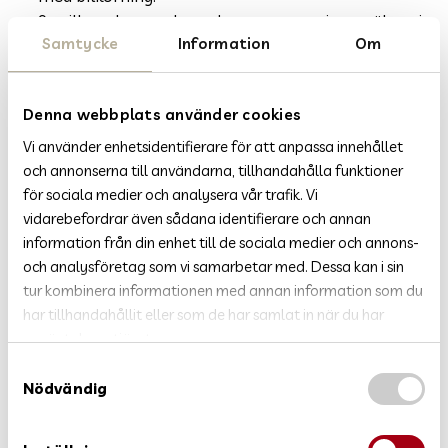
Se till att barn och medpassagerare sitter säkert i
bilen.
Samtycke
Information
Om
Lasta säkert.
Denna webbplats använder cookies
Använd säkerhetsbälte
Vi använder enhetsidentifierare för att anpassa innehållet
En enkel sak som får stor effekt är att alltid använda
och annonserna till användarna, tillhandahålla funktioner
bilbältet när du åker bil. Risken att skadas svårt eller
för sociala medier och analysera vår trafik. Vi
omkomma i en trafikolycka halveras om du använder
bilbältet.
vidarebefordrar även sådana identifierare och annan
När du har spänt fast dig är det viktigt att du
information från din enhet till de sociala medier och annons-
efterspänner bältet och ser till att det ligger på rätt
och analysföretag som vi samarbetar med. Dessa kan i sin
sätt. Bilbältet ska ligga an mot axeln, så nära halsen
tur kombinera informationen med annan information som du
som möjligt och höftbandet ska löpa över höften, inte
har tillhandahållit eller som de har samlat in när du har
magen.
använt deras tjänster.
S
Håll hastigheten
Nödvändig
a
Hastigheten är helt avgörande för hur allvarliga
m
skadorna blir vid en olycka. Olyckor händer förstås
t