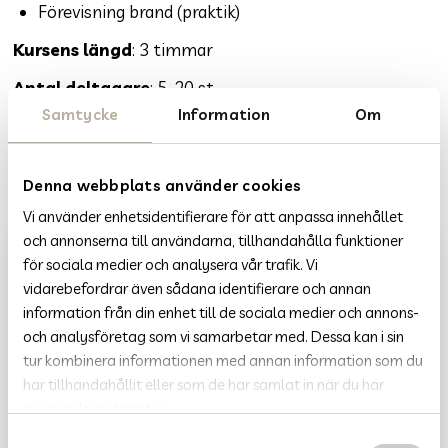
Förevisning brand (praktik)
Kursens längd
: 3 timmar
Antal deltagare
: 5-20 st.
Samtycke
Information
Om
DELA
DELA
DELA:
PÅ
PÅ
Denna webbplats använder cookies
FACEBOOK
LINKEDIN
Vi använder enhetsidentifierare för att anpassa innehållet
och annonserna till användarna, tillhandahålla funktioner
för sociala medier och analysera vår trafik. Vi
vidarebefordrar även sådana identifierare och annan
information från din enhet till de sociala medier och annons-
och analysföretag som vi samarbetar med. Dessa kan i sin
tur kombinera informationen med annan information som du
har tillhandahållit eller som de har samlat in när du har
använt deras tjänster.
S