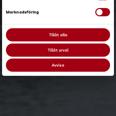
e
s
Marknadsföring
v
a
l
Tillåt alla
Tillåt urval
Avvisa