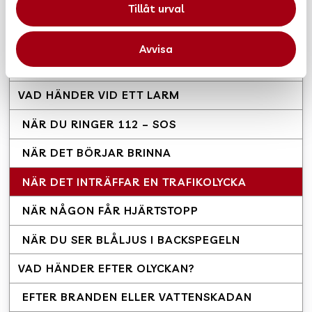
Tillåt urval
PSYKOLOGISKT OCH SOCIALT
OMHÄNDERTAGANDE
Avvisa
VIKTIGT MEDDELANDE TILL ALLMÄNHETEN
(VMA)
VAD HÄNDER VID ETT LARM
NÄR DU RINGER 112 – SOS
NÄR DET BÖRJAR BRINNA
NÄR DET INTRÄFFAR EN TRAFIKOLYCKA
NÄR NÅGON FÅR HJÄRTSTOPP
NÄR DU SER BLÅLJUS I BACKSPEGELN
VAD HÄNDER EFTER OLYCKAN?
EFTER BRANDEN ELLER VATTENSKADAN