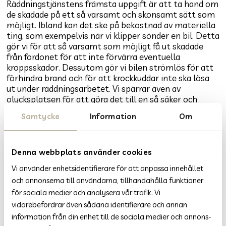
Räddningstjänstens främsta uppgift är att ta hand om
de skadade på ett så varsamt och skonsamt sätt som
möjligt. Ibland kan det ske på bekostnad av materiella
ting, som exempelvis när vi klipper sönder en bil. Detta
gör vi för att så varsamt som möjligt få ut skadade
från fordonet för att inte förvärra eventuella
kroppsskador. Dessutom gör vi bilen strömlös för att
förhindra brand och för att krockkuddar inte ska lösa
ut under räddningsarbetet. Vi spärrar även av
olycksplatsen för att göra det till en så säker och
trygg plats som möjligt för både skadade och
Samtycke
Information
Om
räddningspersonal. Vid köbildning gör vi allt vi kan för
att kunna släppa på trafiken utan att vår arbetsmiljö
försämras.
Denna webbplats använder cookies
Har du varit inblandad i en trafikolycka ska du kontakta
Vi använder enhetsidentifierare för att anpassa innehållet
ditt försäkringsbolag. Har skadan däremot orsakats av
och annonserna till användarna, tillhandahålla funktioner
ett fordon som är okänt, oförsäkrat eller registrerat i
utlandet ska du kontakta
Trafikförsäkringsföreningen
för sociala medier och analysera vår trafik. Vi
som reglerar den här typen av trafikskador.
vidarebefordrar även sådana identifierare och annan
information från din enhet till de sociala medier och annons-
Om ditt fordon måste bärgas ska du ringa det