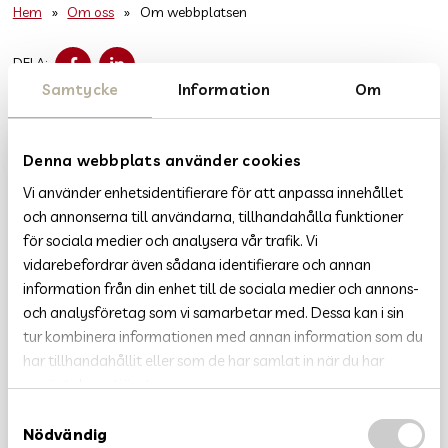
Hem
»
Om oss
»
Om webbplatsen
DELA
DELA
DELA:
PÅ
PÅ
FACEBOOK
LINKEDIN
Samtycke
Information
Om
OM OSS
Denna webbplats använder cookies
OM WEBBPLATSEN
Vi använder enhetsidentifierare för att anpassa innehållet
och annonserna till användarna, tillhandahålla funktioner
VÄRDEGRUND
för sociala medier och analysera vår trafik. Vi
VÅRT UPPDRAG
vidarebefordrar även sådana identifierare och annan
information från din enhet till de sociala medier och annons-
VISSELBLÅSA
och analysföretag som vi samarbetar med. Dessa kan i sin
tur kombinera informationen med annan information som du
HÄR FINNS VI
har tillhandahållit eller som de har samlat in när du har
använt deras tjänster.
POLITIK OCH STYRNING
S
DIREKTIONENS PROTOKOLL
Nödvändig
a