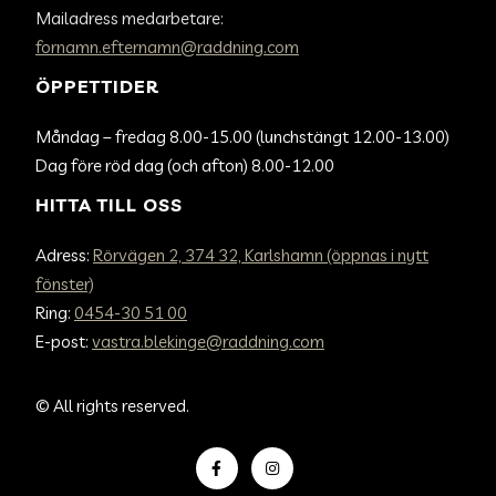
Mailadress medarbetare:
fornamn.efternamn@raddning.com
ÖPPETTIDER
Måndag – fredag 8.00-15.00 (lunchstängt 12.00-13.00)
Dag före röd dag (och afton) 8.00-12.00
HITTA TILL OSS
Adress:
Rörvägen 2, 374 32, Karlshamn (öppnas i nytt
fönster)
Ring:
0454-30 51 00
E-post:
vastra.blekinge@raddning.com
©
All rights reserved.