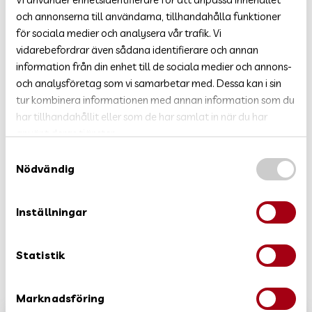
och annonserna till användarna, tillhandahålla funktioner
för sociala medier och analysera vår trafik. Vi
vidarebefordrar även sådana identifierare och annan
information från din enhet till de sociala medier och annons-
och analysföretag som vi samarbetar med. Dessa kan i sin
tur kombinera informationen med annan information som du
har tillhandahållit eller som de har samlat in när du har
använt deras tjänster.
S
Nödvändig
a
m
t
Inställningar
y
c
DELA
DELA
k
Statistik
DELA:
PÅ
PÅ
e
FACEBOOK
LINKEDIN
s
Marknadsföring
v
HEM & FRITID