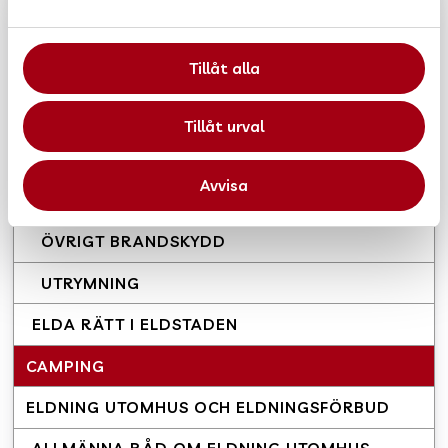
a
BOSTAD
l
Tillåt alla
SOTNING OCH BRANDSKYDDSKONTROLL
BRANDSKYDD
Tillåt urval
BRANDVARNARE
Avvisa
HANDBRANDSLÄCKARE
ÖVRIGT BRANDSKYDD
UTRYMNING
ELDA RÄTT I ELDSTADEN
CAMPING
ELDNING UTOMHUS OCH ELDNINGSFÖRBUD