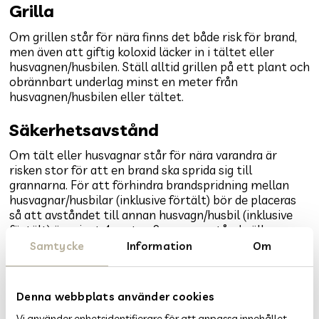
Grilla
Om grillen står för nära finns det både risk för brand,
men även att giftig koloxid läcker in i tältet eller
husvagnen/husbilen. Ställ alltid grillen på ett plant och
obrännbart underlag minst en meter från
husvagnen/husbilen eller tältet.
Säkerhetsavstånd
Om tält eller husvagnar står för nära varandra är
risken stor för att en brand ska sprida sig till
grannarna. För att förhindra brandspridning mellan
husvagnar/husbilar (inklusive förtält) bör de placeras
så att avståndet till annan husvagn/husbil (inklusive
förtält) är minst 4 meter. Samma avstånd gäller
mellan husvagn/husbil (inklusive förtält) och tält.
Samtycke
Information
Om
Avståndet mellan två tält bör vara minst 3 meter.
Om det är nödvändigt ska husvagnar ska snabbt kunna
Denna webbplats använder cookies
flyttas för att förhindra brandspridning. Dragkroken
bör därför alltid peka utåt mot körbanan.
Vi använder enhetsidentifierare för att anpassa innehållet